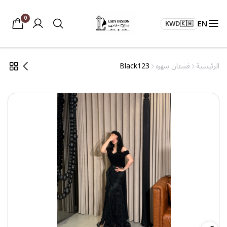
0
EN
KWD
🇰🇼
الرئيسية
فستان سهره
Black123