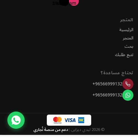
المتجر
الرئيسية
المتجر
بحث
تتبع طلبك
تحتاج مساعدة؟
+96566999132
+96566999132
© 2026 ليدي ديزاين.
|
دعم من منصة تُجاري