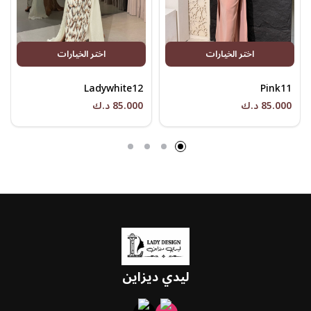
اختر الخيارات
اختر الخيارات
Ladywhite12
Pink11
85.000 د.ك
85.000 د.ك
ليدي ديزاين