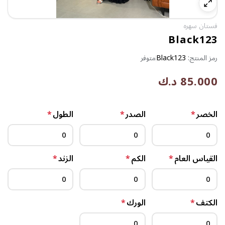
فستان سهره
Black123
رمز المنتج:
Black123
متوفر
85.000 د.ك
الخصر
*
الصدر
*
الطول
*
القياس العام
*
الكم
*
الزند
*
الكتف
*
الورك
*