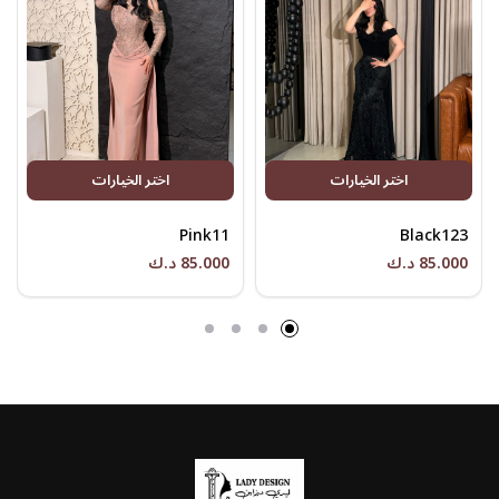
اختر الخيارات
اختر الخيارات
Pink11
Black123
85.000 د.ك
85.000 د.ك