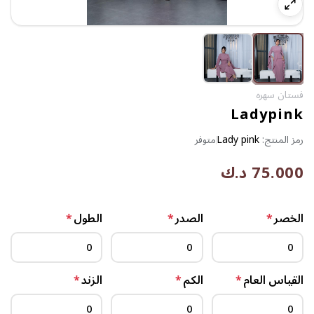
فستان سهره
Ladypink
رمز المنتج:
Lady pink
متوفر
75.000 د.ك
الخصر
*
الصدر
*
الطول
*
القياس العام
*
الكم
*
الزند
*