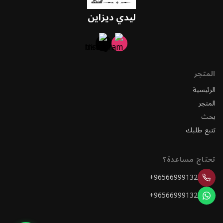
ليدي ديزاين
المتجر
الرئيسية
المتجر
بحث
تتبع طلبك
تحتاج مساعدة؟
+96566999132
+96566999132