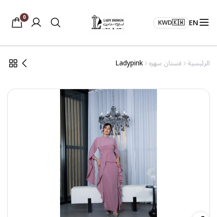
0
EN
KWD
🇰🇼
الرئيسية
فستان سهره
Ladypink