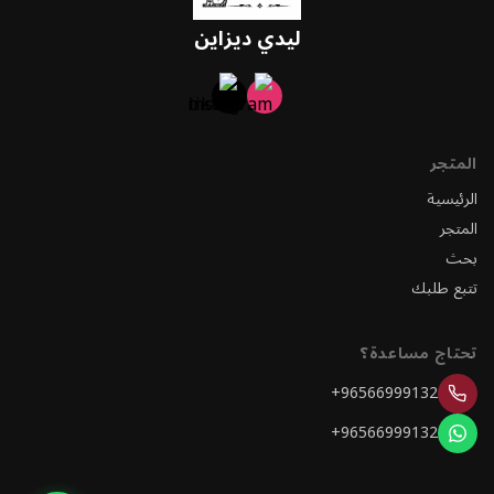
ليدي ديزاين
المتجر
الرئيسية
المتجر
بحث
تتبع طلبك
تحتاج مساعدة؟
+96566999132
+96566999132