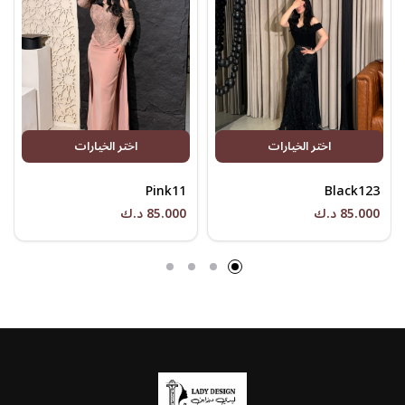
اختر الخيارات
اختر الخيارات
Pink11
Black123
85.000 د.ك
85.000 د.ك