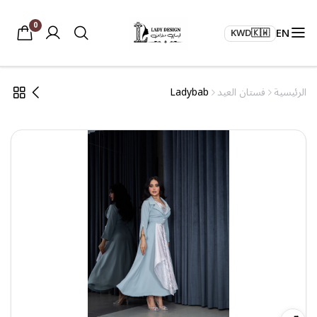
0
EN
KWD
🇰🇼
الرئيسية
فستان العيد
Ladybab