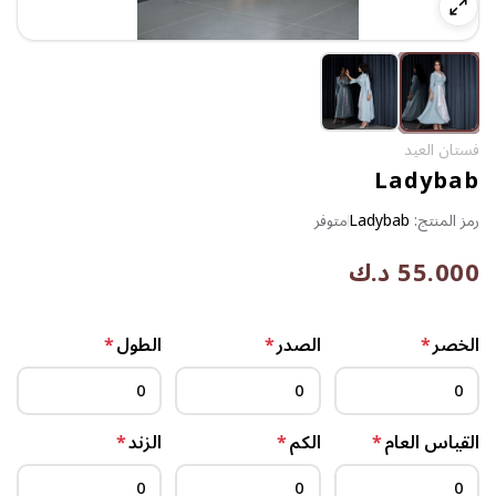
فستان العيد
Ladybab
رمز المنتج:
Ladybab
متوفر
55.000 د.ك
الخصر
*
الصدر
*
الطول
*
القياس العام
*
الكم
*
الزند
*