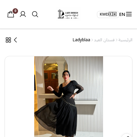
0
EN
KWD
🇰🇼
الرئيسية
فستان العيد
Ladyblaa