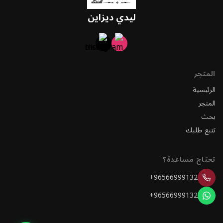
ليدي ديزاين
المتجر
الرئيسية
المتجر
بحث
تتبع طلبك
تحتاج مساعدة؟
+96566999132
+96566999132