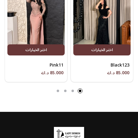
اختر الخيارات
اختر الخيارات
Pink11
Black123
85.000 د.ك
85.000 د.ك