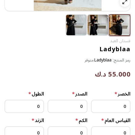
فستان العيد
Ladyblaa
رمز المنتج:
Ladyblaa
متوفر
55.000 د.ك
الخصر
*
الصدر
*
الطول
*
القياس العام
*
الكم
*
الزند
*