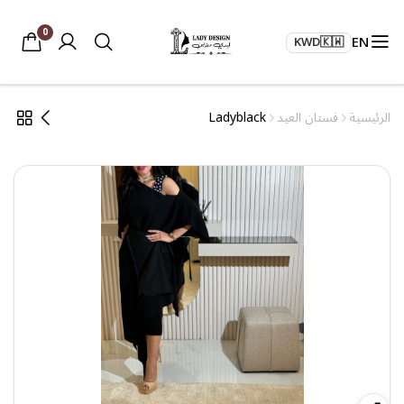
0
EN
KWD
🇰🇼
الرئيسية
فستان العيد
Ladyblack