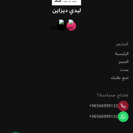
ليدي ديزاين
المتجر
الرئيسية
المتجر
بحث
تتبع طلبك
تحتاج مساعدة؟
+96566999132
+96566999132