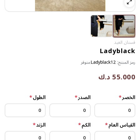
فستان العيد
Ladyblack
رمز المنتج:
Ladyblack12
متوفر
55.000 د.ك
الخصر
*
الصدر
*
الطول
*
القياس العام
*
الكم
*
الزند
*