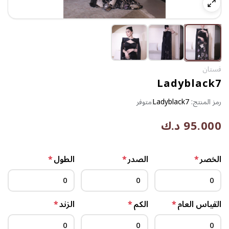
فستان
Ladyblack7
رمز المنتج:
Ladyblack7
متوفر
95.000 د.ك
الخصر
*
الصدر
*
الطول
*
القياس العام
*
الكم
*
الزند
*