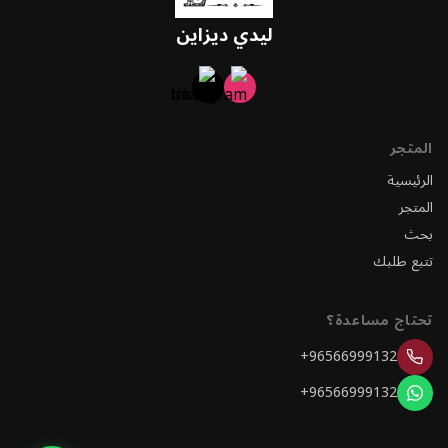
ليدي ديزاين
المتجر
الرئيسية
المتجر
بحث
تتبع طلبك
تحتاج مساعدة؟
+96566999132
+96566999132