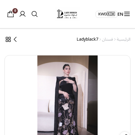
0
EN
KWD
🇰🇼
الرئيسية
فستان
Ladyblack7