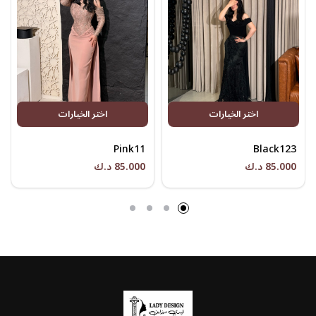
اختر الخيارات
اختر الخيارات
Pink11
Black123
85.000 د.ك
85.000 د.ك