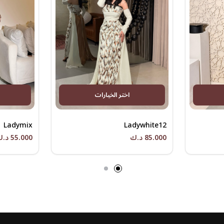
اختر الخيارات
Ladymix
Ladywhite12
85.000 د.ك
55.000 د.ك