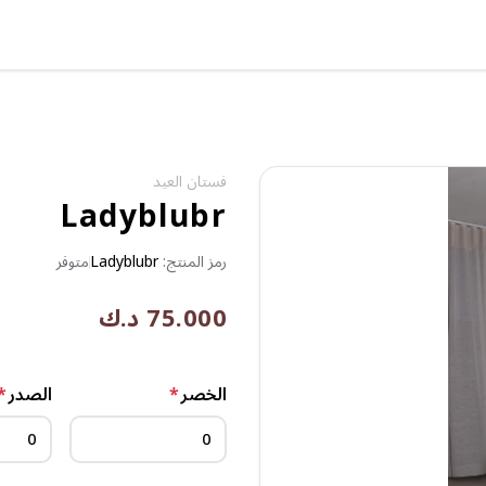
فستان العيد
Ladyblubr
رمز المنتج:
Ladyblubr
متوفر
75.000 د.ك
الخصر
*
الصدر
*