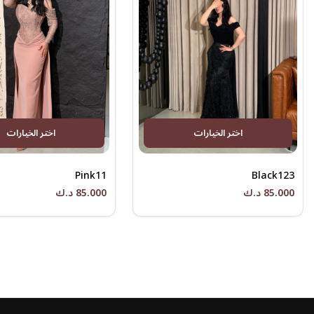
اختر الخيارات
اختر الخيارات
Pink11
Black123
85.000 د.ك
85.000 د.ك