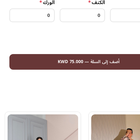
الكتف
*
الورك
*
أضف إلى السلة
—
75.000 KWD