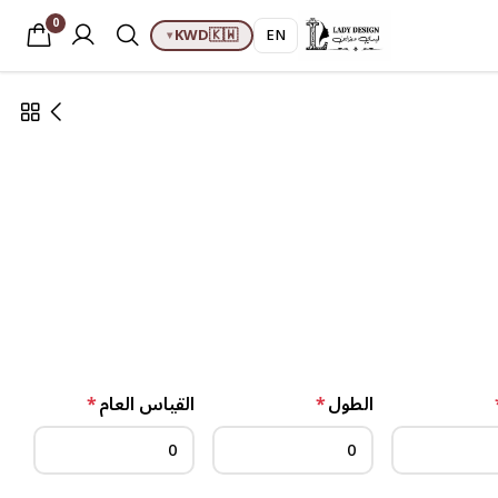
0
KWD
🇰🇼
EN
▾
الطول
*
القياس العام
*