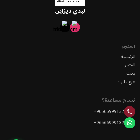
ليدي ديزاين
المتجر
الرئيسية
المتجر
بحث
تتبع طلبك
تحتاج مساعدة؟
+96566999132
+96566999132