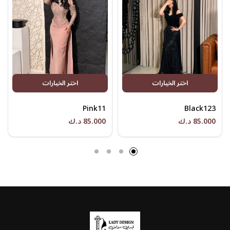
اختر الخيارات
اختر الخيارات
Pink11
Black123
85.000 د.ك
85.000 د.ك