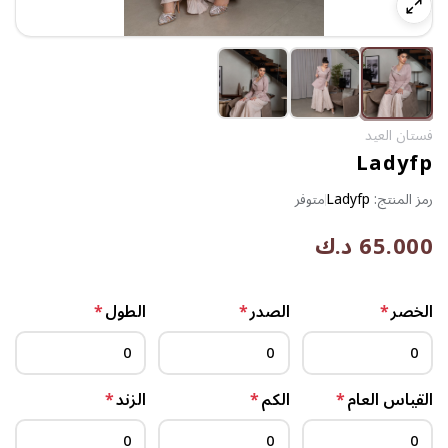
فستان العيد
Ladyfp
رمز المنتج:
Ladyfp
متوفر
65.000 د.ك
الخصر
*
الصدر
*
الطول
*
القياس العام
*
الكم
*
الزند
*