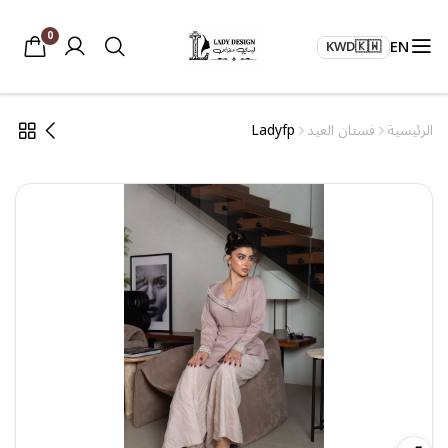
0
EN
KWD
🇰🇼
الرئيسية
فستان العيد
Ladyfp