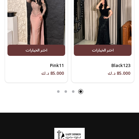
اختر الخيارات
اختر الخيارات
Pink11
Black123
85.000 د.ك
85.000 د.ك