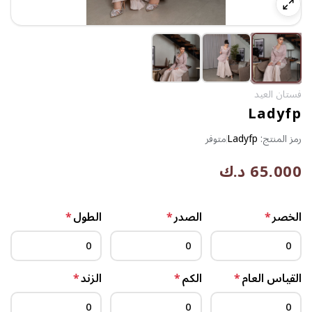
فستان العيد
Ladyfp
رمز المنتج:
Ladyfp
متوفر
65.000 د.ك
الخصر
*
الصدر
*
الطول
*
القياس العام
*
الكم
*
الزند
*