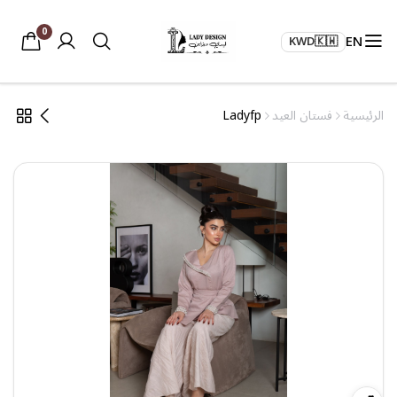
0
EN
KWD
🇰🇼
الرئيسية
فستان العيد
Ladyfp