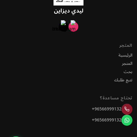
ليدي ديزاين
المتجر
الرئيسية
المتجر
بحث
تتبع طلبك
تحتاج مساعدة؟
+96566999132
+96566999132