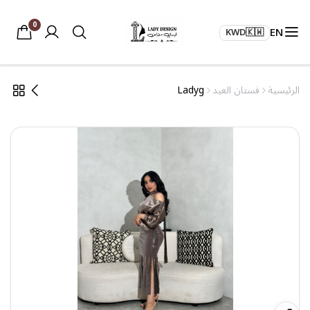
0
EN
KWD
🇰🇼
الرئيسية
فستان العيد
Ladyg