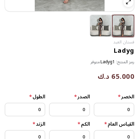
فستان العيد
Ladyg
رمز المنتج:
Ladyg1
متوفر
65.000 د.ك
الخصر
*
الصدر
*
الطول
*
القياس العام
*
الكم
*
الزند
*