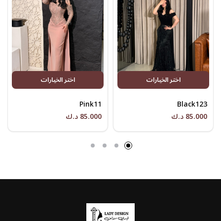
اختر الخيارات
اختر الخيارات
Pink11
Black123
85.000 د.ك
85.000 د.ك