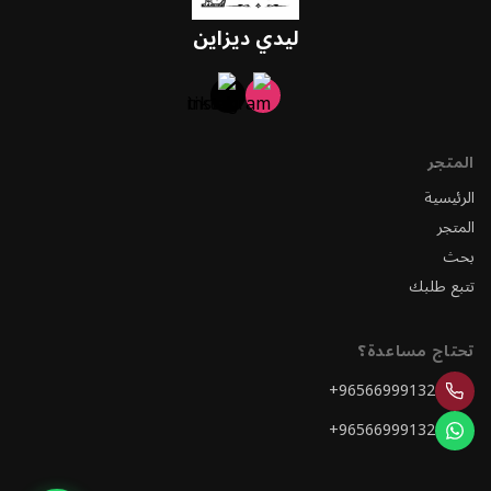
ليدي ديزاين
المتجر
الرئيسية
المتجر
بحث
تتبع طلبك
تحتاج مساعدة؟
+96566999132
+96566999132