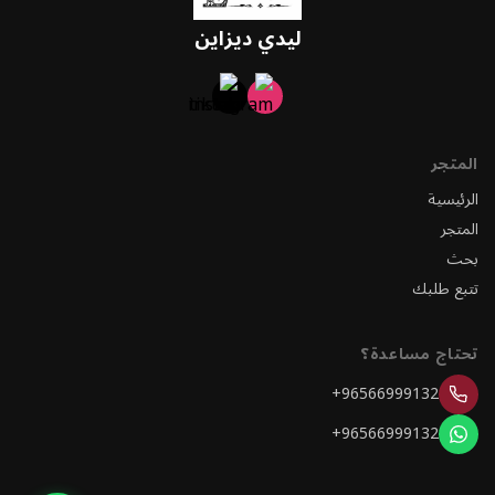
ليدي ديزاين
المتجر
الرئيسية
المتجر
بحث
تتبع طلبك
تحتاج مساعدة؟
+96566999132
+96566999132