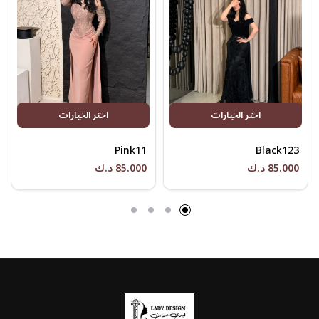
اختر الخيارات
اختر الخيارات
Pink11
Black123
85.000 د.ك
85.000 د.ك