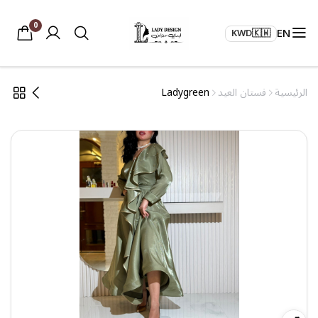
0
EN
KWD
🇰🇼
الرئيسية
فستان العيد
Ladygreen