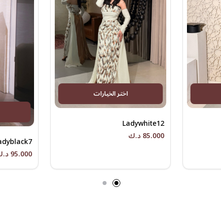
اختر الخيارات
Ladywhite12
85.000 د.ك
adyblack7
95.000 د.ك