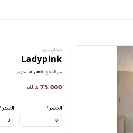
فستان سهره
Ladypink
رمز المنتج:
Ladypink
متوفر
75.000 د.ك
الخصر
*
الصدر
*