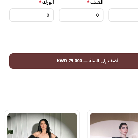
الكتف
*
الورك
*
أضف إلى السلة
—
75.000 KWD