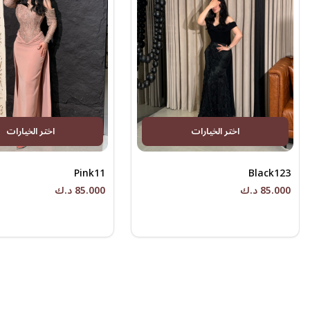
اختر الخيارات
اختر الخيارات
Pink11
Black123
85.000 د.ك
85.000 د.ك