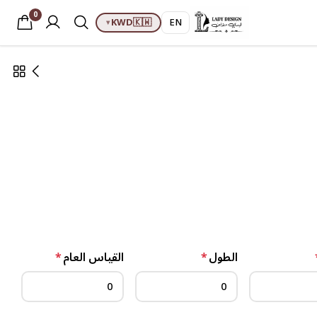
0
KWD
🇰🇼
EN
▾
الطول
*
القياس العام
*