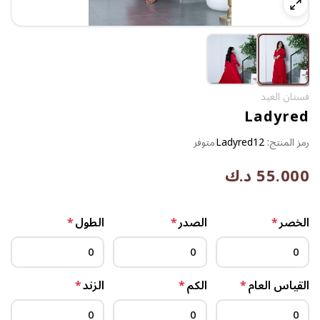
فستان العيد
Ladyred
رمز المنتج:
Ladyred12
متوفر
55.000 د.ك
الخصر
*
الصدر
*
الطول
*
القياس العام
*
الكم
*
الزند
*