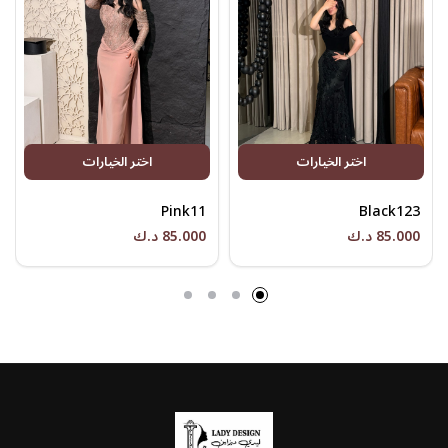
اختر الخيارات
اختر الخيارات
Pink11
Black123
85.000 د.ك
85.000 د.ك