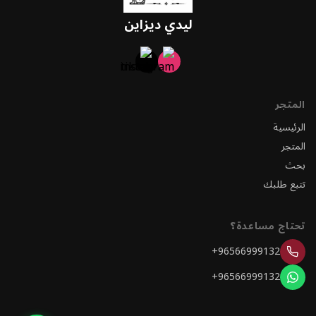
ليدي ديزاين
المتجر
الرئيسية
المتجر
بحث
تتبع طلبك
تحتاج مساعدة؟
+96566999132
+96566999132