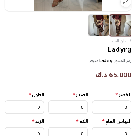
فستان العيد
Ladyrg
رمز المنتج:
Ladyrg
متوفر
65.000 د.ك
الخصر
*
الصدر
*
الطول
*
القياس العام
*
الكم
*
الزند
*