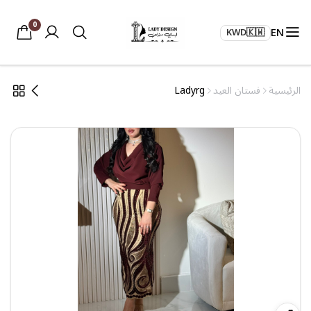
0
EN
KWD
🇰🇼
الرئيسية
فستان العيد
Ladyrg