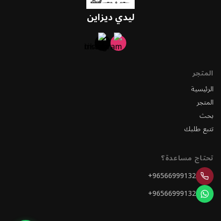
ليدي ديزاين
المتجر
الرئيسية
المتجر
بحث
تتبع طلبك
تحتاج مساعدة؟
+96566999132
+96566999132