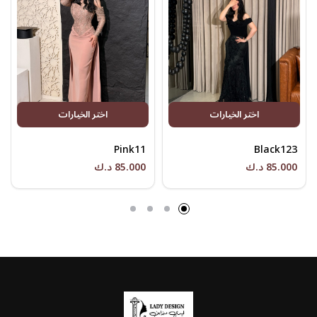
اختر الخيارات
اختر الخيارات
Pink11
Black123
85.000 د.ك
85.000 د.ك