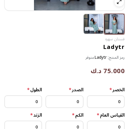
فستان سهره
Ladytr
رمز المنتج:
Ladytr
متوفر
75.000 د.ك
الخصر
*
الصدر
*
الطول
*
القياس العام
*
الكم
*
الزند
*