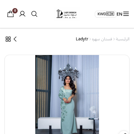
0
EN
KWD
🇰🇼
الرئيسية
فستان سهره
Ladytr