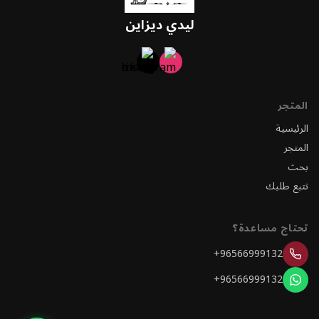
ليدي ديزاين
المتجر
الرئيسية
المتجر
بحث
تتبع طلبك
تحتاج مساعدة؟
+96566999132
+96566999132