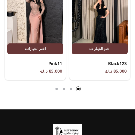
اختر الخيارات
اختر الخيارات
Pink11
Black123
85.000 د.ك
85.000 د.ك