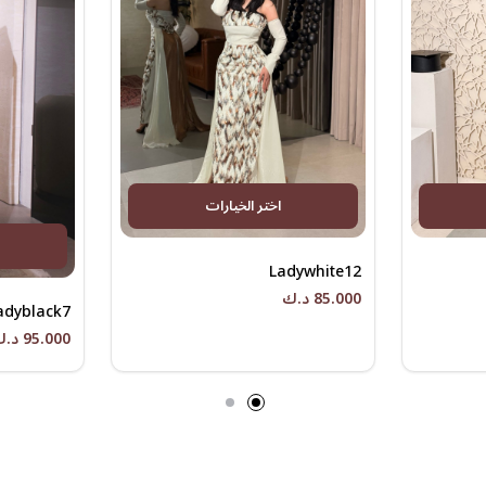
اختر الخيارات
Ladywhite12
85.000 د.ك
adyblack7
95.000 د.ك