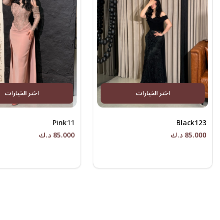
اختر الخيارات
اختر الخيارات
Pink11
Black123
85.000 د.ك
85.000 د.ك