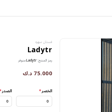
فستان سهره
Ladytr
رمز المنتج:
Ladytr
متوفر
75.000 د.ك
الخصر
*
الصدر
*