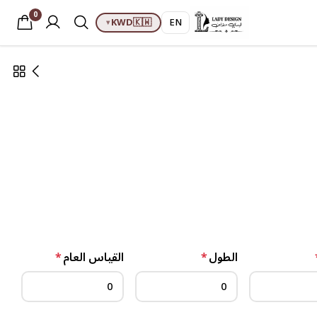
0
KWD
🇰🇼
EN
▾
الطول
*
القياس العام
*