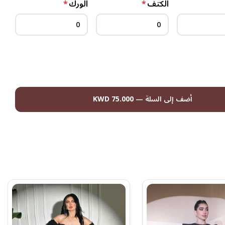
الكتف
*
الورك
*
أضف إلى السلة
—
75.000 KWD