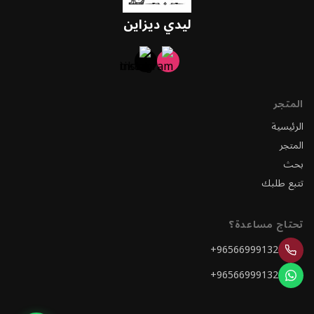
ليدي ديزاين
المتجر
الرئيسية
المتجر
بحث
تتبع طلبك
تحتاج مساعدة؟
+96566999132
+96566999132