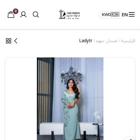
0
EN
KWD
🇰🇼
الرئيسية
فستان سهره
Ladytr