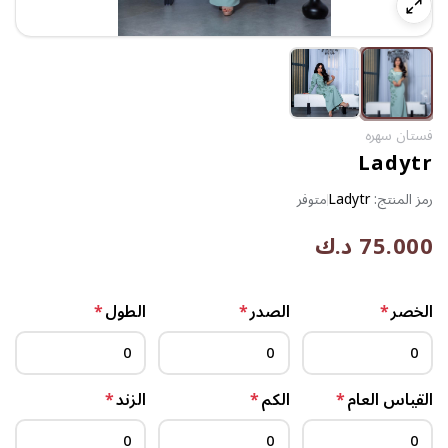
فستان سهره
Ladytr
رمز المنتج:
Ladytr
متوفر
75.000 د.ك
الخصر
*
الصدر
*
الطول
*
القياس العام
*
الكم
*
الزند
*