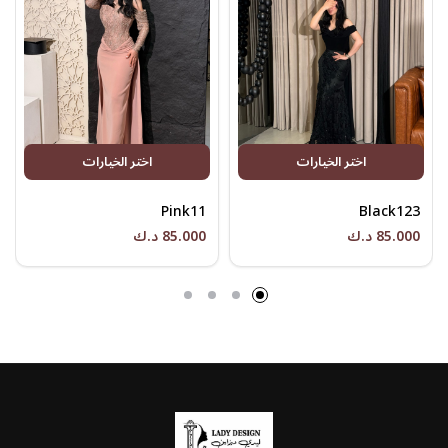
اختر الخيارات
اختر الخيارات
Pink11
Black123
85.000 د.ك
85.000 د.ك