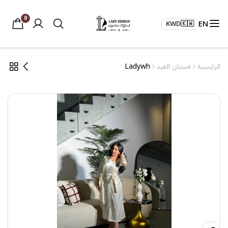
0
EN
KWD
🇰🇼
الرئيسية
فستان العيد
Ladywh