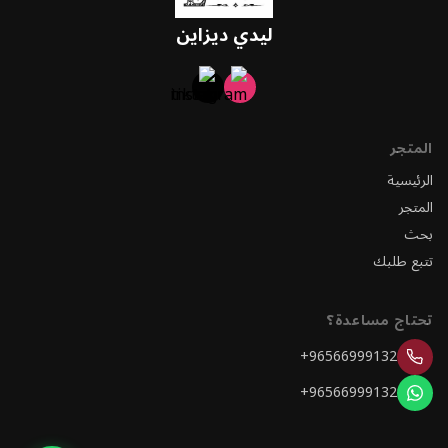
ليدي ديزاين
المتجر
الرئيسية
المتجر
بحث
تتبع طلبك
تحتاج مساعدة؟
+96566999132
+96566999132