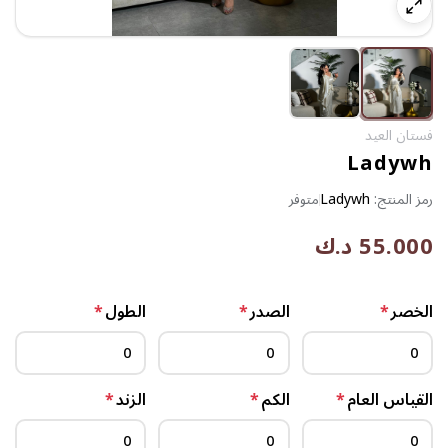
فستان العيد
Ladywh
رمز المنتج:
Ladywh
متوفر
55.000 د.ك
الخصر
*
الصدر
*
الطول
*
القياس العام
*
الكم
*
الزند
*