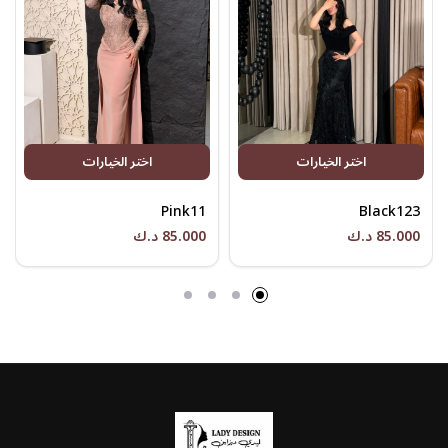
اختر الخيارات
اختر الخيارات
Pink11
Black123
85.000 د.ك
85.000 د.ك