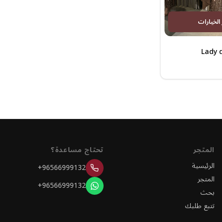
 الخيارات
Lady 
المتجر
تحتاج مساعدة؟
الرئيسية
+96566999132
المتجر
+96566999132
بحث
تتبع طلبك