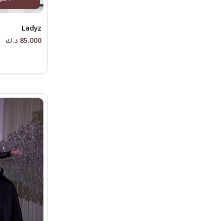
Ladyz
85.000 د.ك