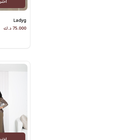
اختر
Ladyg
75.000 د.ك
اختر