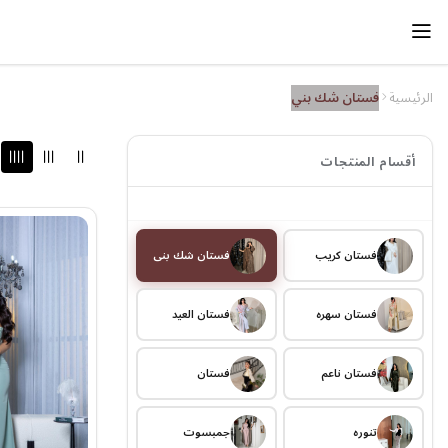
الرئيسية
فستان شك بني
أقسام المنتجات
فستان كريب
فستان شك بني
فستان سهره
فستان العيد
فستان ناعم
فستان
تنوره
جمبسوت