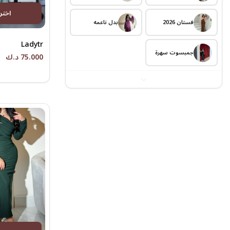
اختر
فستان 2026
بدل ناعمه
Ladytr
جمبسوت سهرة
75.000 د.ك