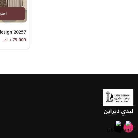
اختر
design 20257
75.000 د.ك
ليدي ديزاين