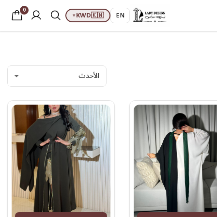
0
KWD
🇰🇼
EN
▾