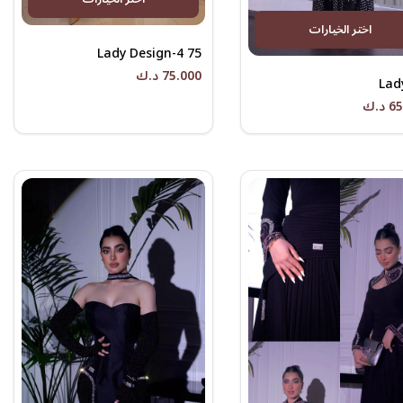
اختر الخيارات
Lady Design-4 75
75.000 د.ك
Lad
د.ك