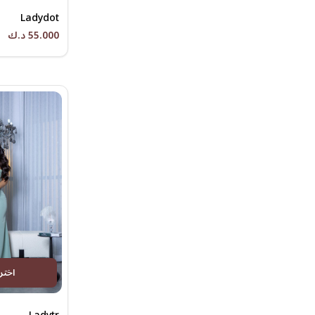
Ladydot
55.000 د.ك
اختر