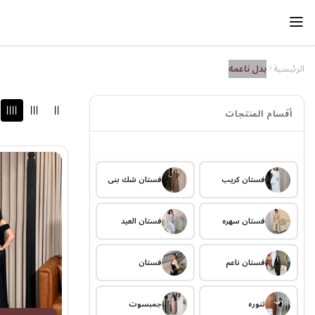
الرئيسية
بدل ناعمه
أقسام المنتجات
فستان كريب
فستان شك بني
فستان سهره
فستان العيد
فستان ناعم
فستان
تنوره
جمبسوت