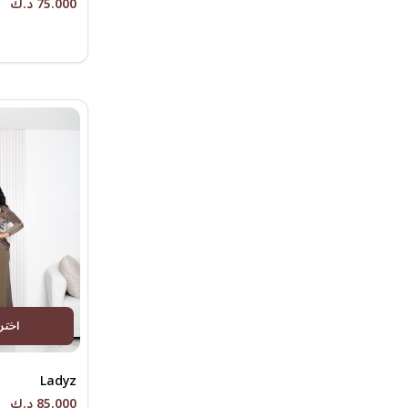
75.000 د.ك
اختر
Ladyz
85.000 د.ك