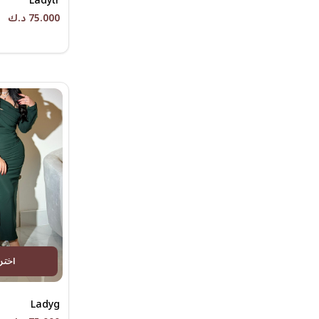
Ladytr
75.000 د.ك
اختر
Ladyg