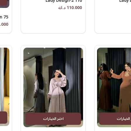
Lady Design-2 110
Lady 
110.000 د.ك
n 75
75.000 
 الخيارات
اختر الخيارات