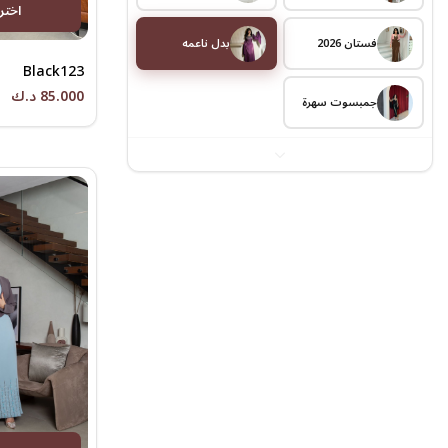
اختر
فستان 2026
بدل ناعمه
Black123
85.000 د.ك
جمبسوت سهرة