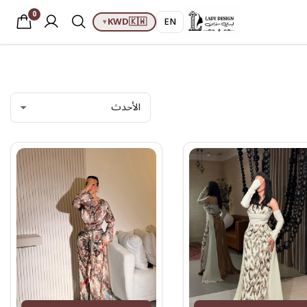
0
KWD
🇰🇼
EN
▾