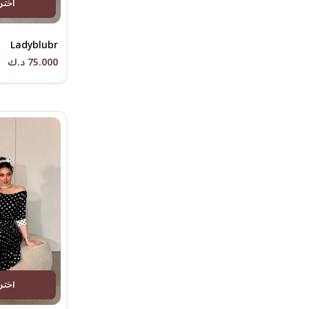
اختر
Ladyblubr
75.000 د.ك
اختر