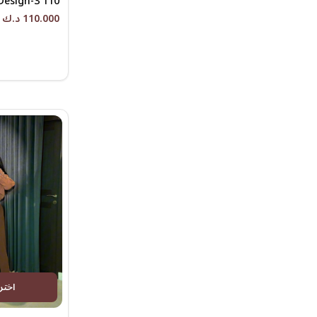
Design-3 110
110.000 د.ك
اختر